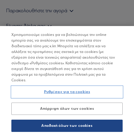
Εάν είστε ιδιώτης επενδυτής
Παρακολουθήστε την αγορά
Εάν είστε θεσμικός επενδυτής
Δελτίο Τιμών Α/Κ
Είμαστε δίπλα σας
Τιμολογιακή Πολιτική
Οικονομικές Αναλύσεις
Χρησιμοποιούμε cookies για να βελτιώσουμε την online
Δείτε τις πολιτικές μας
H Eurobank Asset Management ΑΕΔΑΚ
εμπειρία σας, να αναλύουμε την επισκεψιμότητα στον
Τα νέα μας
Βασικές Γνώσεις
διαδικτυακό τόπο μας κ.λπ. Μπορείτε να επιλέξετε και να
Επενδυτική φιλοσοφία ESG
Χρήσιμοι σύνδεσμοι
αλλάξετε τις προτιμήσεις σας σχετικά με τα cookies (με
ΟΙ ΟΣΕΚΑ ΔΕΝ ΕΧΟΥΝ ΕΓΓΥΗΜΕΝΗ ΑΠΟΔΟΣΗ ΚΑΙ ΟΙ
Πιστοποιημένα στελέχη και συνεργάτες
εξαίρεση όσα είναι τεχνικώς απαραίτητα) ακολουθώντας τον
ΠΡΟΗΓΟΥΜΕΝΕΣ ΑΠΟΔΟΣΕΙΣ ΔΕΝ ΔΙΑΣΦΑΛΙΖΟΥΝ ΤΙΣ
σύνδεσμο «Ρυθμίσεις cookies». Καθιστώντας κάποιο cookie
ΜΕΛΛΟΝΤΙΚΕΣ
Αποστολή Βιογραφικών
ενεργό δίνετε τη συγκατάθεσή σας για τη χρήση αυτού
σύμφωνα με τα προβλεπόμενα στην Πολιτική μας για τα
Cookies.
Copyright © Eurobank ΑΕΔΑΚ
Ρυθμίσεις για τα cookies
Προστασία Προσωπικών Δεδομένων
Απόρριψη όλων των cookies
Όροι χρήσης
Πολιτική cookies
Αποδοχή όλων των cookies