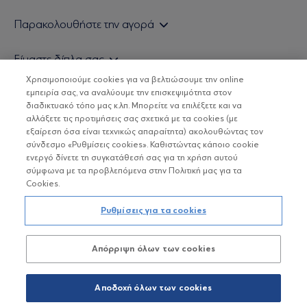
Εάν είστε ιδιώτης επενδυτής
Παρακολουθήστε την αγορά
Εάν είστε θεσμικός επενδυτής
Δελτίο Τιμών Α/Κ
Είμαστε δίπλα σας
Τιμολογιακή Πολιτική
Οικονομικές Αναλύσεις
Χρησιμοποιούμε cookies για να βελτιώσουμε την online
Δείτε τις πολιτικές μας
H Eurobank Asset Management ΑΕΔΑΚ
εμπειρία σας, να αναλύουμε την επισκεψιμότητα στον
Τα νέα μας
Βασικές Γνώσεις
διαδικτυακό τόπο μας κ.λπ. Μπορείτε να επιλέξετε και να
Επενδυτική φιλοσοφία ESG
Χρήσιμοι σύνδεσμοι
αλλάξετε τις προτιμήσεις σας σχετικά με τα cookies (με
ΟΙ ΟΣΕΚΑ ΔΕΝ ΕΧΟΥΝ ΕΓΓΥΗΜΕΝΗ ΑΠΟΔΟΣΗ ΚΑΙ ΟΙ
Πιστοποιημένα στελέχη και συνεργάτες
εξαίρεση όσα είναι τεχνικώς απαραίτητα) ακολουθώντας τον
ΠΡΟΗΓΟΥΜΕΝΕΣ ΑΠΟΔΟΣΕΙΣ ΔΕΝ ΔΙΑΣΦΑΛΙΖΟΥΝ ΤΙΣ
σύνδεσμο «Ρυθμίσεις cookies». Καθιστώντας κάποιο cookie
ΜΕΛΛΟΝΤΙΚΕΣ
Αποστολή Βιογραφικών
ενεργό δίνετε τη συγκατάθεσή σας για τη χρήση αυτού
σύμφωνα με τα προβλεπόμενα στην Πολιτική μας για τα
Cookies.
Copyright © Eurobank ΑΕΔΑΚ
Ρυθμίσεις για τα cookies
Προστασία Προσωπικών Δεδομένων
Απόρριψη όλων των cookies
Όροι χρήσης
Πολιτική cookies
Αποδοχή όλων των cookies