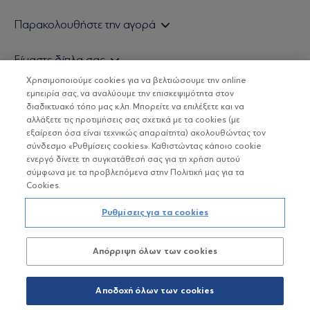
Εάν είστε ιδιώτης επενδυτής
Παρακολουθήστε την αγορά
Εάν είστε θεσμικός επενδυτής
Δελτίο Τιμών Α/Κ
Είμαστε δίπλα σας
Τιμολογιακή Πολιτική
Οικονομικές Αναλύσεις
Χρησιμοποιούμε cookies για να βελτιώσουμε την online
Δείτε τις πολιτικές μας
H Eurobank Asset Management ΑΕΔΑΚ
εμπειρία σας, να αναλύουμε την επισκεψιμότητα στον
Τα νέα μας
Βασικές Γνώσεις
διαδικτυακό τόπο μας κ.λπ. Μπορείτε να επιλέξετε και να
Επενδυτική φιλοσοφία ESG
Χρήσιμοι σύνδεσμοι
αλλάξετε τις προτιμήσεις σας σχετικά με τα cookies (με
ΟΙ ΟΣΕΚΑ ΔΕΝ ΕΧΟΥΝ ΕΓΓΥΗΜΕΝΗ ΑΠΟΔΟΣΗ ΚΑΙ ΟΙ
Πιστοποιημένα στελέχη και συνεργάτες
εξαίρεση όσα είναι τεχνικώς απαραίτητα) ακολουθώντας τον
ΠΡΟΗΓΟΥΜΕΝΕΣ ΑΠΟΔΟΣΕΙΣ ΔΕΝ ΔΙΑΣΦΑΛΙΖΟΥΝ ΤΙΣ
σύνδεσμο «Ρυθμίσεις cookies». Καθιστώντας κάποιο cookie
ΜΕΛΛΟΝΤΙΚΕΣ
Αποστολή Βιογραφικών
ενεργό δίνετε τη συγκατάθεσή σας για τη χρήση αυτού
σύμφωνα με τα προβλεπόμενα στην Πολιτική μας για τα
Cookies.
Copyright © Eurobank ΑΕΔΑΚ
Ρυθμίσεις για τα cookies
Προστασία Προσωπικών Δεδομένων
Απόρριψη όλων των cookies
Όροι χρήσης
Πολιτική cookies
Αποδοχή όλων των cookies