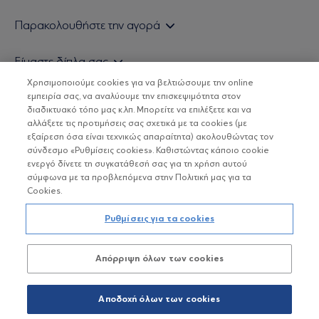
Εάν είστε ιδιώτης επενδυτής
Παρακολουθήστε την αγορά
Εάν είστε θεσμικός επενδυτής
Δελτίο Τιμών Α/Κ
Είμαστε δίπλα σας
Τιμολογιακή Πολιτική
Οικονομικές Αναλύσεις
Χρησιμοποιούμε cookies για να βελτιώσουμε την online
Δείτε τις πολιτικές μας
H Eurobank Asset Management ΑΕΔΑΚ
εμπειρία σας, να αναλύουμε την επισκεψιμότητα στον
Τα νέα μας
Βασικές Γνώσεις
διαδικτυακό τόπο μας κ.λπ. Μπορείτε να επιλέξετε και να
Επενδυτική φιλοσοφία ESG
Χρήσιμοι σύνδεσμοι
αλλάξετε τις προτιμήσεις σας σχετικά με τα cookies (με
ΟΙ ΟΣΕΚΑ ΔΕΝ ΕΧΟΥΝ ΕΓΓΥΗΜΕΝΗ ΑΠΟΔΟΣΗ ΚΑΙ ΟΙ
Πιστοποιημένα στελέχη και συνεργάτες
εξαίρεση όσα είναι τεχνικώς απαραίτητα) ακολουθώντας τον
ΠΡΟΗΓΟΥΜΕΝΕΣ ΑΠΟΔΟΣΕΙΣ ΔΕΝ ΔΙΑΣΦΑΛΙΖΟΥΝ ΤΙΣ
σύνδεσμο «Ρυθμίσεις cookies». Καθιστώντας κάποιο cookie
ΜΕΛΛΟΝΤΙΚΕΣ
Αποστολή Βιογραφικών
ενεργό δίνετε τη συγκατάθεσή σας για τη χρήση αυτού
σύμφωνα με τα προβλεπόμενα στην Πολιτική μας για τα
Cookies.
Copyright © Eurobank ΑΕΔΑΚ
Ρυθμίσεις για τα cookies
Προστασία Προσωπικών Δεδομένων
Απόρριψη όλων των cookies
Όροι χρήσης
Πολιτική cookies
Αποδοχή όλων των cookies