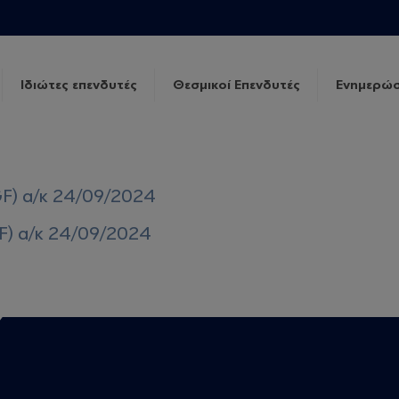
Ιδιώτες επενδυτές
Θεσμικοί Επενδυτές
Ενημερώσ
GF) α/κ 24/09/2024
F) α/κ 24/09/2024