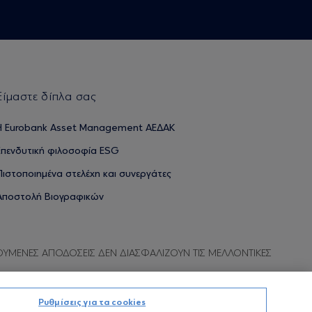
Είμαστε δίπλα σας
H Eurobank Asset Management ΑΕΔΑΚ
Επενδυτική φιλοσοφία ESG
Πιστοποιημένα στελέχη και συνεργάτες
Αποστολή Βιογραφικών
ΟΥΜΕΝΕΣ ΑΠΟΔΟΣΕΙΣ ΔΕΝ ΔΙΑΣΦΑΛΙΖΟΥΝ ΤΙΣ ΜΕΛΛΟΝΤΙΚΕΣ
Ρυθμίσεις για τα cookies
Προσωπικών Δεδομένων
Όροι χρήσης
Πολιτική cookies