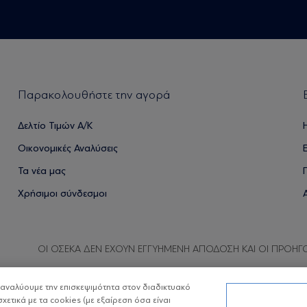
Παρακολουθήστε την αγορά
Δελτίο Τιμών Α/Κ
Οικονομικές Αναλύσεις
Τα νέα μας
Χρήσιμοι σύνδεσμοι
ΟΙ ΟΣΕΚΑ ΔΕΝ ΕΧΟΥΝ ΕΓΓΥΗΜΕΝΗ ΑΠΟΔΟΣΗ ΚΑΙ ΟΙ ΠΡΟΗΓ
α αναλύουμε την επισκεψιμότητα στον διαδικτυακό
σχετικά με τα cookies (με εξαίρεση όσα είναι
Copyright © Eurobank ΑΕΔΑΚ
Προστασία 