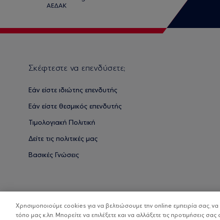
Σκέφτεστε να επενδύσετε;
Εάν είστε ιδιώτης επενδυτής
Εάν είστε θεσμικός επενδυτής
Τιμολογιακή Πολιτική
Δείτε τις πολιτικές μας
Βασικές Γνώσεις
Χρησιμοποιούμε cookies για να βελτιώσουμε την online εμπειρία σας, ν
τόπο μας κ.λπ. Μπορείτε να επιλέξετε και να αλλάξετε τις προτιμήσεις σας 