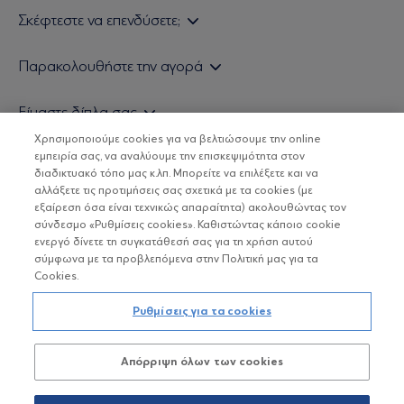
Σκέφτεστε να επενδύσετε;
Εάν είστε ιδιώτης επενδυτής
Παρακολουθήστε την αγορά
Εάν είστε θεσμικός επενδυτής
Δελτίο Τιμών Α/Κ
Είμαστε δίπλα σας
Τιμολογιακή Πολιτική
Οικονομικές Αναλύσεις
Χρησιμοποιούμε cookies για να βελτιώσουμε την online
Δείτε τις πολιτικές μας
H Eurobank Asset Management ΑΕΔΑΚ
εμπειρία σας, να αναλύουμε την επισκεψιμότητα στον
Τα νέα μας
Βασικές Γνώσεις
διαδικτυακό τόπο μας κ.λπ. Μπορείτε να επιλέξετε και να
Επενδυτική φιλοσοφία ESG
Χρήσιμοι σύνδεσμοι
αλλάξετε τις προτιμήσεις σας σχετικά με τα cookies (με
ΟΙ ΟΣΕΚΑ ΔΕΝ ΕΧΟΥΝ ΕΓΓΥΗΜΕΝΗ ΑΠΟΔΟΣΗ ΚΑΙ ΟΙ
Πιστοποιημένα στελέχη και συνεργάτες
εξαίρεση όσα είναι τεχνικώς απαραίτητα) ακολουθώντας τον
ΠΡΟΗΓΟΥΜΕΝΕΣ ΑΠΟΔΟΣΕΙΣ ΔΕΝ ΔΙΑΣΦΑΛΙΖΟΥΝ ΤΙΣ
σύνδεσμο «Ρυθμίσεις cookies». Καθιστώντας κάποιο cookie
ΜΕΛΛΟΝΤΙΚΕΣ
Αποστολή Βιογραφικών
ενεργό δίνετε τη συγκατάθεσή σας για τη χρήση αυτού
σύμφωνα με τα προβλεπόμενα στην Πολιτική μας για τα
Cookies.
Copyright © Eurobank ΑΕΔΑΚ
Ρυθμίσεις για τα cookies
Προστασία Προσωπικών Δεδομένων
Απόρριψη όλων των cookies
Όροι χρήσης