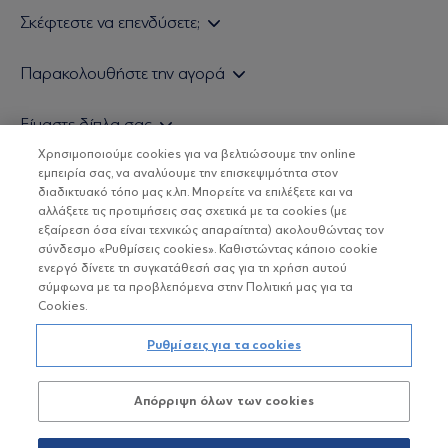
Σκέφτεστε να επενδύσετε;
Εάν είστε ιδιώτης επενδυτής
Παρακολουθήστε την αγορά
Εάν είστε θεσμικός επενδυτής
Δελτίο Τιμών Α/Κ
Είμαστε δίπλα σας
Τιμολογιακή Πολιτική
Οικονομικές Αναλύσεις
Χρησιμοποιούμε cookies για να βελτιώσουμε την online
Δείτε τις πολιτικές μας
H Eurobank Asset Management ΑΕΔΑΚ
εμπειρία σας, να αναλύουμε την επισκεψιμότητα στον
Τα νέα μας
Βασικές Γνώσεις
διαδικτυακό τόπο μας κ.λπ. Μπορείτε να επιλέξετε και να
Επενδυτική φιλοσοφία ESG
Χρήσιμοι σύνδεσμοι
αλλάξετε τις προτιμήσεις σας σχετικά με τα cookies (με
ΟΙ ΟΣΕΚΑ ΔΕΝ ΕΧΟΥΝ ΕΓΓΥΗΜΕΝΗ ΑΠΟΔΟΣΗ ΚΑΙ ΟΙ
Πιστοποιημένα στελέχη και συνεργάτες
εξαίρεση όσα είναι τεχνικώς απαραίτητα) ακολουθώντας τον
ΠΡΟΗΓΟΥΜΕΝΕΣ ΑΠΟΔΟΣΕΙΣ ΔΕΝ ΔΙΑΣΦΑΛΙΖΟΥΝ ΤΙΣ
σύνδεσμο «Ρυθμίσεις cookies». Καθιστώντας κάποιο cookie
ΜΕΛΛΟΝΤΙΚΕΣ
Αποστολή Βιογραφικών
ενεργό δίνετε τη συγκατάθεσή σας για τη χρήση αυτού
σύμφωνα με τα προβλεπόμενα στην Πολιτική μας για τα
Cookies.
Copyright © Eurobank ΑΕΔΑΚ
Ρυθμίσεις για τα cookies
Προστασία Προσωπικών Δεδομένων
Απόρριψη όλων των cookies
Όροι χρήσης