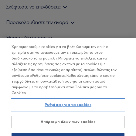
Σκέφτεστε να επενδύσετε;
Εάν είστε ιδιώτης επενδυτής
Παρακολουθήστε την αγορά
Εάν είστε θεσμικός επενδυτής
Δελτίο Τιμών Α/Κ
Είμαστε δίπλα σας
Τιμολογιακή Πολιτική
Οικονομικές Αναλύσεις
Χρησιμοποιούμε cookies για να βελτιώσουμε την online
Δείτε τις πολιτικές μας
H Eurobank Asset Management ΑΕΔΑΚ
εμπειρία σας, να αναλύουμε την επισκεψιμότητα στον
Τα νέα μας
Βασικές Γνώσεις
διαδικτυακό τόπο μας κ.λπ. Μπορείτε να επιλέξετε και να
Επενδυτική φιλοσοφία ESG
Χρήσιμοι σύνδεσμοι
αλλάξετε τις προτιμήσεις σας σχετικά με τα cookies (με
ΟΙ ΟΣΕΚΑ ΔΕΝ ΕΧΟΥΝ ΕΓΓΥΗΜΕΝΗ ΑΠΟΔΟΣΗ ΚΑΙ ΟΙ
Πιστοποιημένα στελέχη και συνεργάτες
εξαίρεση όσα είναι τεχνικώς απαραίτητα) ακολουθώντας τον
ΠΡΟΗΓΟΥΜΕΝΕΣ ΑΠΟΔΟΣΕΙΣ ΔΕΝ ΔΙΑΣΦΑΛΙΖΟΥΝ ΤΙΣ
σύνδεσμο «Ρυθμίσεις cookies». Καθιστώντας κάποιο cookie
ΜΕΛΛΟΝΤΙΚΕΣ
Αποστολή Βιογραφικών
ενεργό δίνετε τη συγκατάθεσή σας για τη χρήση αυτού
σύμφωνα με τα προβλεπόμενα στην Πολιτική μας για τα
Cookies.
Copyright © Eurobank ΑΕΔΑΚ
Ρυθμίσεις για τα cookies
Προστασία Προσωπικών Δεδομένων
Απόρριψη όλων των cookies
Όροι χρήσης