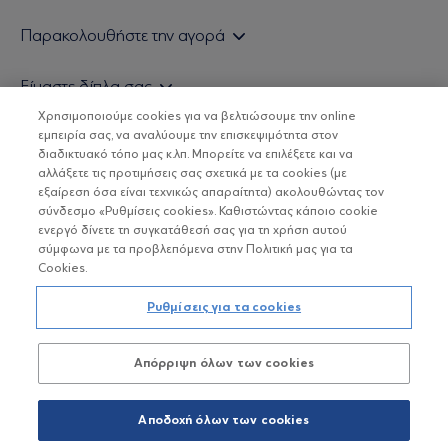
Εάν είστε ιδιώτης επενδυτής
Παρακολουθήστε την αγορά
Εάν είστε θεσμικός επενδυτής
Δελτίο Τιμών Α/Κ
Είμαστε δίπλα σας
Τιμολογιακή Πολιτική
Οικονομικές Αναλύσεις
Χρησιμοποιούμε cookies για να βελτιώσουμε την online
Δείτε τις πολιτικές μας
H Eurobank Asset Management ΑΕΔΑΚ
εμπειρία σας, να αναλύουμε την επισκεψιμότητα στον
Τα νέα μας
Βασικές Γνώσεις
διαδικτυακό τόπο μας κ.λπ. Μπορείτε να επιλέξετε και να
Επενδυτική φιλοσοφία ESG
Χρήσιμοι σύνδεσμοι
αλλάξετε τις προτιμήσεις σας σχετικά με τα cookies (με
ΟΙ ΟΣΕΚΑ ΔΕΝ ΕΧΟΥΝ ΕΓΓΥΗΜΕΝΗ ΑΠΟΔΟΣΗ ΚΑΙ ΟΙ
Πιστοποιημένα στελέχη και συνεργάτες
εξαίρεση όσα είναι τεχνικώς απαραίτητα) ακολουθώντας τον
ΠΡΟΗΓΟΥΜΕΝΕΣ ΑΠΟΔΟΣΕΙΣ ΔΕΝ ΔΙΑΣΦΑΛΙΖΟΥΝ ΤΙΣ
σύνδεσμο «Ρυθμίσεις cookies». Καθιστώντας κάποιο cookie
ΜΕΛΛΟΝΤΙΚΕΣ
Αποστολή Βιογραφικών
ενεργό δίνετε τη συγκατάθεσή σας για τη χρήση αυτού
σύμφωνα με τα προβλεπόμενα στην Πολιτική μας για τα
Cookies.
Copyright © Eurobank ΑΕΔΑΚ
Ρυθμίσεις για τα cookies
Προστασία Προσωπικών Δεδομένων
Απόρριψη όλων των cookies
Όροι χρήσης
Πολιτική cookies
Αποδοχή όλων των cookies