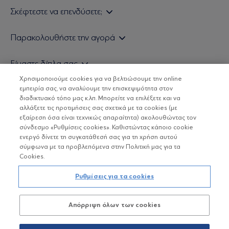
Σκέφτεστε να επενδύσετε;
Εάν είστε ιδιώτης επενδυτής
Παρακολουθήστε την αγορά
Εάν είστε θεσμικός επενδυτής
Δελτίο Τιμών Α/Κ
Είμαστε δίπλα σας
Τιμολογιακή Πολιτική
Οικονομικές Αναλύσεις
Χρησιμοποιούμε cookies για να βελτιώσουμε την online
Δείτε τις πολιτικές μας
H Eurobank Asset Management ΑΕΔΑΚ
εμπειρία σας, να αναλύουμε την επισκεψιμότητα στον
Τα νέα μας
Βασικές Γνώσεις
διαδικτυακό τόπο μας κ.λπ. Μπορείτε να επιλέξετε και να
Επενδυτική φιλοσοφία ESG
Χρήσιμοι σύνδεσμοι
αλλάξετε τις προτιμήσεις σας σχετικά με τα cookies (με
ΟΙ ΟΣΕΚΑ ΔΕΝ ΕΧΟΥΝ ΕΓΓΥΗΜΕΝΗ ΑΠΟΔΟΣΗ ΚΑΙ ΟΙ
Πιστοποιημένα στελέχη και συνεργάτες
εξαίρεση όσα είναι τεχνικώς απαραίτητα) ακολουθώντας τον
ΠΡΟΗΓΟΥΜΕΝΕΣ ΑΠΟΔΟΣΕΙΣ ΔΕΝ ΔΙΑΣΦΑΛΙΖΟΥΝ ΤΙΣ
σύνδεσμο «Ρυθμίσεις cookies». Καθιστώντας κάποιο cookie
ΜΕΛΛΟΝΤΙΚΕΣ
Αποστολή Βιογραφικών
ενεργό δίνετε τη συγκατάθεσή σας για τη χρήση αυτού
σύμφωνα με τα προβλεπόμενα στην Πολιτική μας για τα
Cookies.
Copyright © Eurobank ΑΕΔΑΚ
Ρυθμίσεις για τα cookies
Προστασία Προσωπικών Δεδομένων
Απόρριψη όλων των cookies
Όροι χρήσης