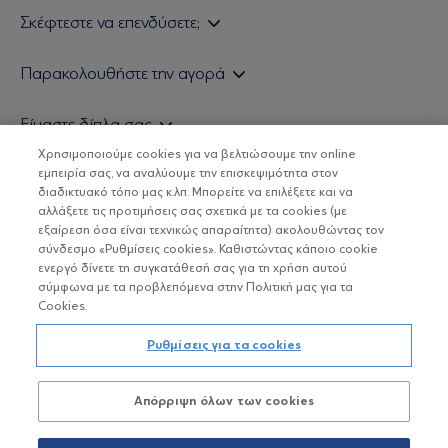
Σκέφτεστε να επενδύσετε;
Εάν είστε ιδιώτης επενδυτής
Παρακολουθήστε την αγορά
Εάν είστε θεσμικός επενδυτής
Δελτίο Τιμών Α/Κ
Είμαστε δίπλα σας
Τιμολογιακή Πολιτική
Οικονομικές Αναλύσεις
Χρησιμοποιούμε cookies για να βελτιώσουμε την online
Δείτε τις πολιτικές μας
H Eurobank Asset Management ΑΕΔΑΚ
εμπειρία σας, να αναλύουμε την επισκεψιμότητα στον
Τα νέα μας
Βασικές Γνώσεις
διαδικτυακό τόπο μας κ.λπ. Μπορείτε να επιλέξετε και να
Επενδυτική φιλοσοφία ESG
Χρήσιμοι σύνδεσμοι
αλλάξετε τις προτιμήσεις σας σχετικά με τα cookies (με
ΟΙ ΟΣΕΚΑ ΔΕΝ ΕΧΟΥΝ ΕΓΓΥΗΜΕΝΗ ΑΠΟΔΟΣΗ ΚΑΙ ΟΙ
Πιστοποιημένα στελέχη και συνεργάτες
εξαίρεση όσα είναι τεχνικώς απαραίτητα) ακολουθώντας τον
ΠΡΟΗΓΟΥΜΕΝΕΣ ΑΠΟΔΟΣΕΙΣ ΔΕΝ ΔΙΑΣΦΑΛΙΖΟΥΝ ΤΙΣ
σύνδεσμο «Ρυθμίσεις cookies». Καθιστώντας κάποιο cookie
ΜΕΛΛΟΝΤΙΚΕΣ
Αποστολή Βιογραφικών
ενεργό δίνετε τη συγκατάθεσή σας για τη χρήση αυτού
σύμφωνα με τα προβλεπόμενα στην Πολιτική μας για τα
Cookies.
Copyright © Eurobank ΑΕΔΑΚ
Ρυθμίσεις για τα cookies
Προστασία Προσωπικών Δεδομένων
Απόρριψη όλων των cookies
Όροι χρήσης