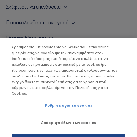
Σκέφτεστε να επενδύσετε;
Εάν είστε ιδιώτης επενδυτής
Παρακολουθήστε την αγορά
Εάν είστε θεσμικός επενδυτής
Δελτίο Τιμών Α/Κ
Είμαστε δίπλα σας
Τιμολογιακή Πολιτική
Οικονομικές Αναλύσεις
Χρησιμοποιούμε cookies για να βελτιώσουμε την online
Δείτε τις πολιτικές μας
H Eurobank Asset Management ΑΕΔΑΚ
εμπειρία σας, να αναλύουμε την επισκεψιμότητα στον
Τα νέα μας
Βασικές Γνώσεις
διαδικτυακό τόπο μας κ.λπ. Μπορείτε να επιλέξετε και να
Επενδυτική φιλοσοφία ESG
Χρήσιμοι σύνδεσμοι
αλλάξετε τις προτιμήσεις σας σχετικά με τα cookies (με
ΟΙ ΟΣΕΚΑ ΔΕΝ ΕΧΟΥΝ ΕΓΓΥΗΜΕΝΗ ΑΠΟΔΟΣΗ ΚΑΙ ΟΙ
Πιστοποιημένα στελέχη και συνεργάτες
εξαίρεση όσα είναι τεχνικώς απαραίτητα) ακολουθώντας τον
ΠΡΟΗΓΟΥΜΕΝΕΣ ΑΠΟΔΟΣΕΙΣ ΔΕΝ ΔΙΑΣΦΑΛΙΖΟΥΝ ΤΙΣ
σύνδεσμο «Ρυθμίσεις cookies». Καθιστώντας κάποιο cookie
ΜΕΛΛΟΝΤΙΚΕΣ
Αποστολή Βιογραφικών
ενεργό δίνετε τη συγκατάθεσή σας για τη χρήση αυτού
σύμφωνα με τα προβλεπόμενα στην Πολιτική μας για τα
Cookies.
Copyright © Eurobank ΑΕΔΑΚ
Ρυθμίσεις για τα cookies
Προστασία Προσωπικών Δεδομένων
Απόρριψη όλων των cookies
Όροι χρήσης