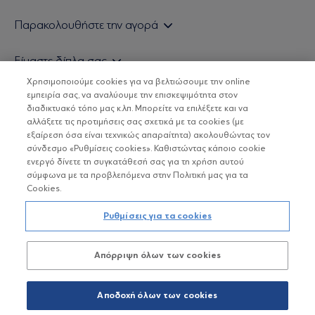
Εάν είστε ιδιώτης επενδυτής
Παρακολουθήστε την αγορά
Εάν είστε θεσμικός επενδυτής
Δελτίο Τιμών Α/Κ
Είμαστε δίπλα σας
Τιμολογιακή Πολιτική
Οικονομικές Αναλύσεις
Χρησιμοποιούμε cookies για να βελτιώσουμε την online
Δείτε τις πολιτικές μας
H Eurobank Asset Management ΑΕΔΑΚ
εμπειρία σας, να αναλύουμε την επισκεψιμότητα στον
Τα νέα μας
Βασικές Γνώσεις
διαδικτυακό τόπο μας κ.λπ. Μπορείτε να επιλέξετε και να
Επενδυτική φιλοσοφία ESG
Χρήσιμοι σύνδεσμοι
αλλάξετε τις προτιμήσεις σας σχετικά με τα cookies (με
ΟΙ ΟΣΕΚΑ ΔΕΝ ΕΧΟΥΝ ΕΓΓΥΗΜΕΝΗ ΑΠΟΔΟΣΗ ΚΑΙ ΟΙ
Πιστοποιημένα στελέχη και συνεργάτες
εξαίρεση όσα είναι τεχνικώς απαραίτητα) ακολουθώντας τον
ΠΡΟΗΓΟΥΜΕΝΕΣ ΑΠΟΔΟΣΕΙΣ ΔΕΝ ΔΙΑΣΦΑΛΙΖΟΥΝ ΤΙΣ
σύνδεσμο «Ρυθμίσεις cookies». Καθιστώντας κάποιο cookie
ΜΕΛΛΟΝΤΙΚΕΣ
Αποστολή Βιογραφικών
ενεργό δίνετε τη συγκατάθεσή σας για τη χρήση αυτού
σύμφωνα με τα προβλεπόμενα στην Πολιτική μας για τα
Cookies.
Copyright © Eurobank ΑΕΔΑΚ
Ρυθμίσεις για τα cookies
Προστασία Προσωπικών Δεδομένων
Απόρριψη όλων των cookies
Όροι χρήσης
Πολιτική cookies
Αποδοχή όλων των cookies