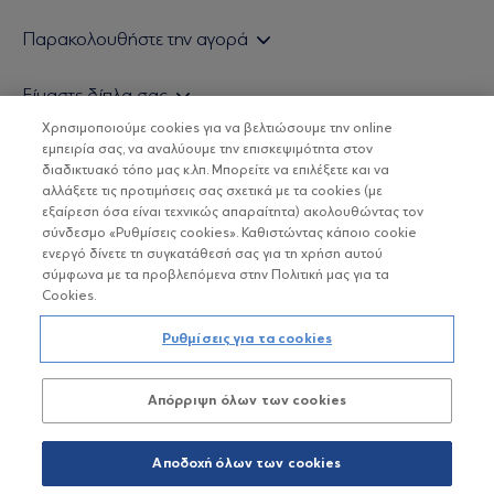
Εάν είστε ιδιώτης επενδυτής
Παρακολουθήστε την αγορά
Εάν είστε θεσμικός επενδυτής
Δελτίο Τιμών Α/Κ
Είμαστε δίπλα σας
Τιμολογιακή Πολιτική
Οικονομικές Αναλύσεις
Χρησιμοποιούμε cookies για να βελτιώσουμε την online
Δείτε τις πολιτικές μας
H Eurobank Asset Management ΑΕΔΑΚ
εμπειρία σας, να αναλύουμε την επισκεψιμότητα στον
Τα νέα μας
Βασικές Γνώσεις
διαδικτυακό τόπο μας κ.λπ. Μπορείτε να επιλέξετε και να
Επενδυτική φιλοσοφία ESG
Χρήσιμοι σύνδεσμοι
αλλάξετε τις προτιμήσεις σας σχετικά με τα cookies (με
ΟΙ ΟΣΕΚΑ ΔΕΝ ΕΧΟΥΝ ΕΓΓΥΗΜΕΝΗ ΑΠΟΔΟΣΗ ΚΑΙ ΟΙ
Πιστοποιημένα στελέχη και συνεργάτες
εξαίρεση όσα είναι τεχνικώς απαραίτητα) ακολουθώντας τον
ΠΡΟΗΓΟΥΜΕΝΕΣ ΑΠΟΔΟΣΕΙΣ ΔΕΝ ΔΙΑΣΦΑΛΙΖΟΥΝ ΤΙΣ
σύνδεσμο «Ρυθμίσεις cookies». Καθιστώντας κάποιο cookie
ΜΕΛΛΟΝΤΙΚΕΣ
Αποστολή Βιογραφικών
ενεργό δίνετε τη συγκατάθεσή σας για τη χρήση αυτού
σύμφωνα με τα προβλεπόμενα στην Πολιτική μας για τα
Cookies.
Copyright © Eurobank ΑΕΔΑΚ
Ρυθμίσεις για τα cookies
Προστασία Προσωπικών Δεδομένων
Απόρριψη όλων των cookies
Όροι χρήσης
Πολιτική cookies
Αποδοχή όλων των cookies