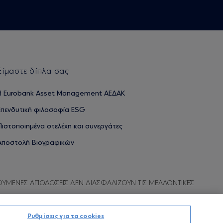
Είμαστε δίπλα σας
H Eurobank Asset Management ΑΕΔΑΚ
Επενδυτική φιλοσοφία ESG
Πιστοποιημένα στελέχη και συνεργάτες
Αποστολή Βιογραφικών
ΟΥΜΕΝΕΣ ΑΠΟΔΟΣΕΙΣ ΔΕΝ ΔΙΑΣΦΑΛΙΖΟΥΝ ΤΙΣ ΜΕΛΛΟΝΤΙΚΕΣ
Ρυθμίσεις για τα cookies
Προσωπικών Δεδομένων
Όροι χρήσης
Πολιτική cookies