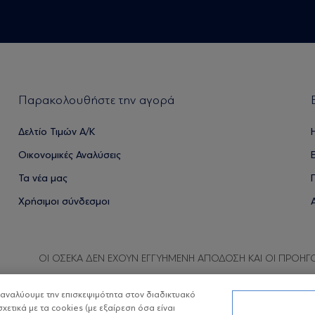
Παρακολουθήστε την αγορά
Δελτίο Τιμών Α/Κ
Οικονομικές Αναλύσεις
Τα νέα μας
Χρήσιμοι σύνδεσμοι
ΟΙ ΟΣΕΚΑ ΔΕΝ ΕΧΟΥΝ ΕΓΓΥΗΜΕΝΗ ΑΠΟΔΟΣΗ ΚΑΙ ΟΙ ΠΡΟΗΓ
α αναλύουμε την επισκεψιμότητα στον διαδικτυακό
σχετικά με τα cookies (με εξαίρεση όσα είναι
Copyright © Eurobank ΑΕΔΑΚ
Προστασία 