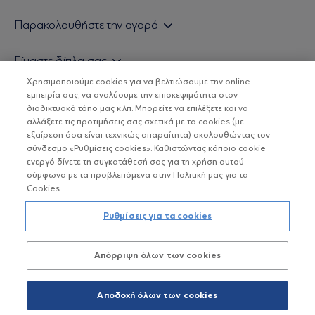
Εάν είστε ιδιώτης επενδυτής
Παρακολουθήστε την αγορά
Εάν είστε θεσμικός επενδυτής
Δελτίο Τιμών Α/Κ
Είμαστε δίπλα σας
Τιμολογιακή Πολιτική
Οικονομικές Αναλύσεις
Χρησιμοποιούμε cookies για να βελτιώσουμε την online
Δείτε τις πολιτικές μας
H Eurobank Asset Management ΑΕΔΑΚ
εμπειρία σας, να αναλύουμε την επισκεψιμότητα στον
Τα νέα μας
Βασικές Γνώσεις
διαδικτυακό τόπο μας κ.λπ. Μπορείτε να επιλέξετε και να
Επενδυτική φιλοσοφία ESG
Χρήσιμοι σύνδεσμοι
αλλάξετε τις προτιμήσεις σας σχετικά με τα cookies (με
ΟΙ ΟΣΕΚΑ ΔΕΝ ΕΧΟΥΝ ΕΓΓΥΗΜΕΝΗ ΑΠΟΔΟΣΗ ΚΑΙ ΟΙ
Πιστοποιημένα στελέχη και συνεργάτες
εξαίρεση όσα είναι τεχνικώς απαραίτητα) ακολουθώντας τον
ΠΡΟΗΓΟΥΜΕΝΕΣ ΑΠΟΔΟΣΕΙΣ ΔΕΝ ΔΙΑΣΦΑΛΙΖΟΥΝ ΤΙΣ
σύνδεσμο «Ρυθμίσεις cookies». Καθιστώντας κάποιο cookie
ΜΕΛΛΟΝΤΙΚΕΣ
Αποστολή Βιογραφικών
ενεργό δίνετε τη συγκατάθεσή σας για τη χρήση αυτού
σύμφωνα με τα προβλεπόμενα στην Πολιτική μας για τα
Cookies.
Copyright © Eurobank ΑΕΔΑΚ
Ρυθμίσεις για τα cookies
Προστασία Προσωπικών Δεδομένων
Απόρριψη όλων των cookies
Όροι χρήσης
Πολιτική cookies
Αποδοχή όλων των cookies