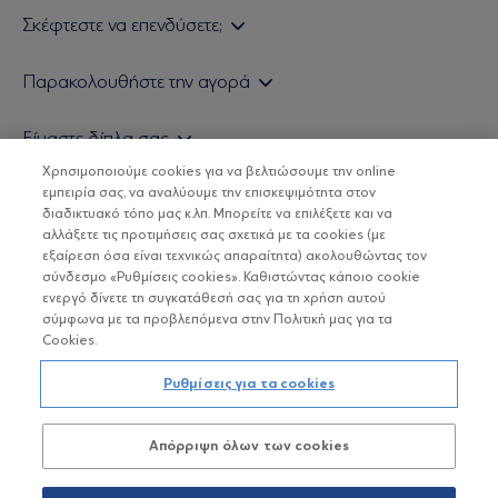
Σκέφτεστε να επενδύσετε;
Εάν είστε ιδιώτης επενδυτής
Παρακολουθήστε την αγορά
Εάν είστε θεσμικός επενδυτής
Δελτίο Τιμών Α/Κ
Είμαστε δίπλα σας
Τιμολογιακή Πολιτική
Οικονομικές Αναλύσεις
Χρησιμοποιούμε cookies για να βελτιώσουμε την online
Δείτε τις πολιτικές μας
H Eurobank Asset Management ΑΕΔΑΚ
εμπειρία σας, να αναλύουμε την επισκεψιμότητα στον
Τα νέα μας
Βασικές Γνώσεις
διαδικτυακό τόπο μας κ.λπ. Μπορείτε να επιλέξετε και να
Επενδυτική φιλοσοφία ESG
Χρήσιμοι σύνδεσμοι
αλλάξετε τις προτιμήσεις σας σχετικά με τα cookies (με
ΟΙ ΟΣΕΚΑ ΔΕΝ ΕΧΟΥΝ ΕΓΓΥΗΜΕΝΗ ΑΠΟΔΟΣΗ ΚΑΙ ΟΙ
Πιστοποιημένα στελέχη και συνεργάτες
εξαίρεση όσα είναι τεχνικώς απαραίτητα) ακολουθώντας τον
ΠΡΟΗΓΟΥΜΕΝΕΣ ΑΠΟΔΟΣΕΙΣ ΔΕΝ ΔΙΑΣΦΑΛΙΖΟΥΝ ΤΙΣ
σύνδεσμο «Ρυθμίσεις cookies». Καθιστώντας κάποιο cookie
ΜΕΛΛΟΝΤΙΚΕΣ
Αποστολή Βιογραφικών
ενεργό δίνετε τη συγκατάθεσή σας για τη χρήση αυτού
σύμφωνα με τα προβλεπόμενα στην Πολιτική μας για τα
Cookies.
Copyright © Eurobank ΑΕΔΑΚ
Ρυθμίσεις για τα cookies
Προστασία Προσωπικών Δεδομένων
Απόρριψη όλων των cookies
Όροι χρήσης