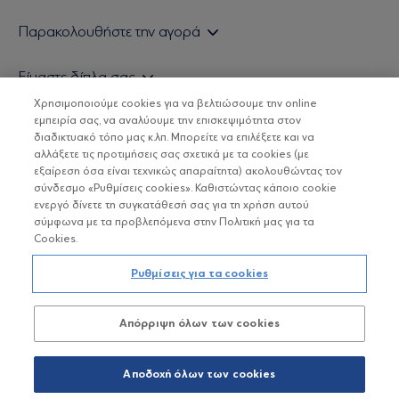
Εάν είστε ιδιώτης επενδυτής
Παρακολουθήστε την αγορά
Εάν είστε θεσμικός επενδυτής
Δελτίο Τιμών Α/Κ
Είμαστε δίπλα σας
Τιμολογιακή Πολιτική
Οικονομικές Αναλύσεις
Χρησιμοποιούμε cookies για να βελτιώσουμε την online
Δείτε τις πολιτικές μας
H Eurobank Asset Management ΑΕΔΑΚ
εμπειρία σας, να αναλύουμε την επισκεψιμότητα στον
Τα νέα μας
Βασικές Γνώσεις
διαδικτυακό τόπο μας κ.λπ. Μπορείτε να επιλέξετε και να
Επενδυτική φιλοσοφία ESG
Χρήσιμοι σύνδεσμοι
αλλάξετε τις προτιμήσεις σας σχετικά με τα cookies (με
ΟΙ ΟΣΕΚΑ ΔΕΝ ΕΧΟΥΝ ΕΓΓΥΗΜΕΝΗ ΑΠΟΔΟΣΗ ΚΑΙ ΟΙ
Πιστοποιημένα στελέχη και συνεργάτες
εξαίρεση όσα είναι τεχνικώς απαραίτητα) ακολουθώντας τον
ΠΡΟΗΓΟΥΜΕΝΕΣ ΑΠΟΔΟΣΕΙΣ ΔΕΝ ΔΙΑΣΦΑΛΙΖΟΥΝ ΤΙΣ
σύνδεσμο «Ρυθμίσεις cookies». Καθιστώντας κάποιο cookie
ΜΕΛΛΟΝΤΙΚΕΣ
Αποστολή Βιογραφικών
ενεργό δίνετε τη συγκατάθεσή σας για τη χρήση αυτού
σύμφωνα με τα προβλεπόμενα στην Πολιτική μας για τα
Cookies.
Copyright © Eurobank ΑΕΔΑΚ
Ρυθμίσεις για τα cookies
Προστασία Προσωπικών Δεδομένων
Απόρριψη όλων των cookies
Όροι χρήσης
Πολιτική cookies
Αποδοχή όλων των cookies