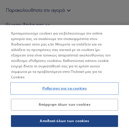
Εάν είστε ιδιώτης επενδυτής
Παρακολουθήστε την αγορά
Εάν είστε θεσμικός επενδυτής
Δελτίο Τιμών Α/Κ
Είμαστε δίπλα σας
Τιμολογιακή Πολιτική
Οικονομικές Αναλύσεις
Χρησιμοποιούμε cookies για να βελτιώσουμε την online
Δείτε τις πολιτικές μας
H Eurobank Asset Management ΑΕΔΑΚ
εμπειρία σας, να αναλύουμε την επισκεψιμότητα στον
Τα νέα μας
Βασικές Γνώσεις
διαδικτυακό τόπο μας κ.λπ. Μπορείτε να επιλέξετε και να
Επενδυτική φιλοσοφία ESG
Χρήσιμοι σύνδεσμοι
αλλάξετε τις προτιμήσεις σας σχετικά με τα cookies (με
ΟΙ ΟΣΕΚΑ ΔΕΝ ΕΧΟΥΝ ΕΓΓΥΗΜΕΝΗ ΑΠΟΔΟΣΗ ΚΑΙ ΟΙ
Πιστοποιημένα στελέχη και συνεργάτες
εξαίρεση όσα είναι τεχνικώς απαραίτητα) ακολουθώντας τον
ΠΡΟΗΓΟΥΜΕΝΕΣ ΑΠΟΔΟΣΕΙΣ ΔΕΝ ΔΙΑΣΦΑΛΙΖΟΥΝ ΤΙΣ
σύνδεσμο «Ρυθμίσεις cookies». Καθιστώντας κάποιο cookie
ΜΕΛΛΟΝΤΙΚΕΣ
Αποστολή Βιογραφικών
ενεργό δίνετε τη συγκατάθεσή σας για τη χρήση αυτού
σύμφωνα με τα προβλεπόμενα στην Πολιτική μας για τα
Cookies.
Copyright © Eurobank ΑΕΔΑΚ
Ρυθμίσεις για τα cookies
Προστασία Προσωπικών Δεδομένων
Απόρριψη όλων των cookies
Όροι χρήσης
Πολιτική cookies
Αποδοχή όλων των cookies