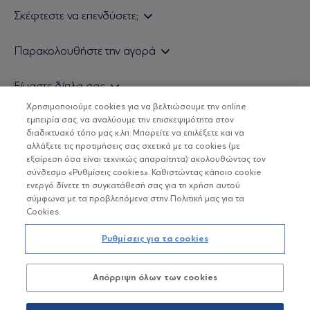
Σκέφτεστε να επενδύσετε;
Εάν είστε ιδιώτης επενδυτής
Παρακολουθήστε την αγορά
Εάν είστε θεσμικός επενδυτής
Δελτίο Τιμών Α/Κ
Είμαστε δίπλα σας
Τιμολογιακή Πολιτική
Οικονομικές Αναλύσεις
Χρησιμοποιούμε cookies για να βελτιώσουμε την online
Δείτε τις πολιτικές μας
H Eurobank Asset Management ΑΕΔΑΚ
εμπειρία σας, να αναλύουμε την επισκεψιμότητα στον
Τα νέα μας
Βασικές Γνώσεις
διαδικτυακό τόπο μας κ.λπ. Μπορείτε να επιλέξετε και να
Επενδυτική φιλοσοφία ESG
Χρήσιμοι σύνδεσμοι
αλλάξετε τις προτιμήσεις σας σχετικά με τα cookies (με
ΟΙ ΟΣΕΚΑ ΔΕΝ ΕΧΟΥΝ ΕΓΓΥΗΜΕΝΗ ΑΠΟΔΟΣΗ ΚΑΙ ΟΙ
Πιστοποιημένα στελέχη και συνεργάτες
εξαίρεση όσα είναι τεχνικώς απαραίτητα) ακολουθώντας τον
ΠΡΟΗΓΟΥΜΕΝΕΣ ΑΠΟΔΟΣΕΙΣ ΔΕΝ ΔΙΑΣΦΑΛΙΖΟΥΝ ΤΙΣ
σύνδεσμο «Ρυθμίσεις cookies». Καθιστώντας κάποιο cookie
ΜΕΛΛΟΝΤΙΚΕΣ
Αποστολή Βιογραφικών
ενεργό δίνετε τη συγκατάθεσή σας για τη χρήση αυτού
σύμφωνα με τα προβλεπόμενα στην Πολιτική μας για τα
Cookies.
Copyright © Eurobank ΑΕΔΑΚ
Ρυθμίσεις για τα cookies
Προστασία Προσωπικών Δεδομένων
Απόρριψη όλων των cookies
Όροι χρήσης