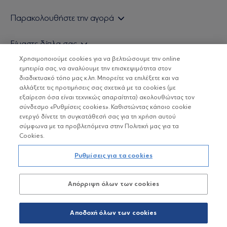
Εάν είστε ιδιώτης επενδυτής
Παρακολουθήστε την αγορά
Εάν είστε θεσμικός επενδυτής
Δελτίο Τιμών Α/Κ
Είμαστε δίπλα σας
Τιμολογιακή Πολιτική
Οικονομικές Αναλύσεις
Χρησιμοποιούμε cookies για να βελτιώσουμε την online
Δείτε τις πολιτικές μας
H Eurobank Asset Management ΑΕΔΑΚ
εμπειρία σας, να αναλύουμε την επισκεψιμότητα στον
Τα νέα μας
Βασικές Γνώσεις
διαδικτυακό τόπο μας κ.λπ. Μπορείτε να επιλέξετε και να
Επενδυτική φιλοσοφία ESG
Χρήσιμοι σύνδεσμοι
αλλάξετε τις προτιμήσεις σας σχετικά με τα cookies (με
ΟΙ ΟΣΕΚΑ ΔΕΝ ΕΧΟΥΝ ΕΓΓΥΗΜΕΝΗ ΑΠΟΔΟΣΗ ΚΑΙ ΟΙ
Πιστοποιημένα στελέχη και συνεργάτες
εξαίρεση όσα είναι τεχνικώς απαραίτητα) ακολουθώντας τον
ΠΡΟΗΓΟΥΜΕΝΕΣ ΑΠΟΔΟΣΕΙΣ ΔΕΝ ΔΙΑΣΦΑΛΙΖΟΥΝ ΤΙΣ
σύνδεσμο «Ρυθμίσεις cookies». Καθιστώντας κάποιο cookie
ΜΕΛΛΟΝΤΙΚΕΣ
Αποστολή Βιογραφικών
ενεργό δίνετε τη συγκατάθεσή σας για τη χρήση αυτού
σύμφωνα με τα προβλεπόμενα στην Πολιτική μας για τα
Cookies.
Copyright © Eurobank ΑΕΔΑΚ
Ρυθμίσεις για τα cookies
Προστασία Προσωπικών Δεδομένων
Απόρριψη όλων των cookies
Όροι χρήσης
Πολιτική cookies
Αποδοχή όλων των cookies