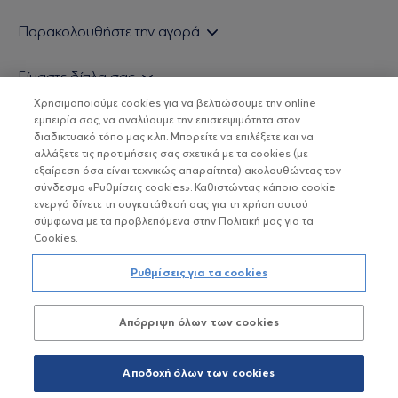
Εάν είστε ιδιώτης επενδυτής
Παρακολουθήστε την αγορά
Εάν είστε θεσμικός επενδυτής
Δελτίο Τιμών Α/Κ
Είμαστε δίπλα σας
Τιμολογιακή Πολιτική
Οικονομικές Αναλύσεις
Χρησιμοποιούμε cookies για να βελτιώσουμε την online
Δείτε τις πολιτικές μας
H Eurobank Asset Management ΑΕΔΑΚ
εμπειρία σας, να αναλύουμε την επισκεψιμότητα στον
Τα νέα μας
Βασικές Γνώσεις
διαδικτυακό τόπο μας κ.λπ. Μπορείτε να επιλέξετε και να
Επενδυτική φιλοσοφία ESG
Χρήσιμοι σύνδεσμοι
αλλάξετε τις προτιμήσεις σας σχετικά με τα cookies (με
ΟΙ ΟΣΕΚΑ ΔΕΝ ΕΧΟΥΝ ΕΓΓΥΗΜΕΝΗ ΑΠΟΔΟΣΗ ΚΑΙ ΟΙ
Πιστοποιημένα στελέχη και συνεργάτες
εξαίρεση όσα είναι τεχνικώς απαραίτητα) ακολουθώντας τον
ΠΡΟΗΓΟΥΜΕΝΕΣ ΑΠΟΔΟΣΕΙΣ ΔΕΝ ΔΙΑΣΦΑΛΙΖΟΥΝ ΤΙΣ
σύνδεσμο «Ρυθμίσεις cookies». Καθιστώντας κάποιο cookie
ΜΕΛΛΟΝΤΙΚΕΣ
Αποστολή Βιογραφικών
ενεργό δίνετε τη συγκατάθεσή σας για τη χρήση αυτού
σύμφωνα με τα προβλεπόμενα στην Πολιτική μας για τα
Cookies.
Copyright © Eurobank ΑΕΔΑΚ
Ρυθμίσεις για τα cookies
Προστασία Προσωπικών Δεδομένων
Απόρριψη όλων των cookies
Όροι χρήσης
Πολιτική cookies
Αποδοχή όλων των cookies