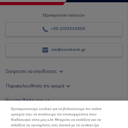
Εξυπηρέτηση πελατών:
+30 2103352800
am@eurobank.gr
Σκέφτεστε να επενδύσετε;
Εάν είστε ιδιώτης επενδυτής
Παρακολουθήστε την αγορά
Εάν είστε θεσμικός επενδυτής
Δελτίο Τιμών Α/Κ
Είμαστε δίπλα σας
Τιμολογιακή Πολιτική
Οικονομικές Αναλύσεις
Χρησιμοποιούμε cookies για να βελτιώσουμε την online
Δείτε τις πολιτικές μας
H Eurobank Asset Management ΑΕΔΑΚ
εμπειρία σας, να αναλύουμε την επισκεψιμότητα στον
Τα νέα μας
Βασικές Γνώσεις
διαδικτυακό τόπο μας κ.λπ. Μπορείτε να επιλέξετε και να
Επενδυτική φιλοσοφία ESG
Χρήσιμοι σύνδεσμοι
αλλάξετε τις προτιμήσεις σας σχετικά με τα cookies (με
ΟΙ ΟΣΕΚΑ ΔΕΝ ΕΧΟΥΝ ΕΓΓΥΗΜΕΝΗ ΑΠΟΔΟΣΗ ΚΑΙ ΟΙ