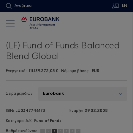
Αναζήτηση
EN
(LF) Fund of Funds Balanced
Blend Global
Ενεργητικό
:
111.139.272,05 €
Νόμισμα βάσης:
EUR
Σειρά μεριδίων:
LU0347746173
29.02.2008
Fund of Funds
1
2
3
4
5
6
7