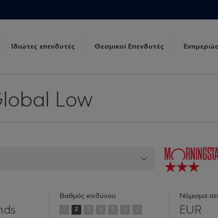
Ιδιώτες επενδυτές
Θεσμικοί Επενδυτές
Ενημερώσ
Global Low
Βαθμός κινδύνου
Νόμισμα σε
nds
EUR
1
2
3
4
5
6
7