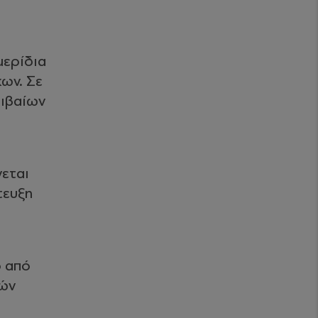
η
μερίδια
ων. Σε
οιβαίων
νεται
τευξη
ο από
κών