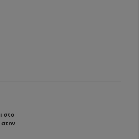
ι στο
 στην