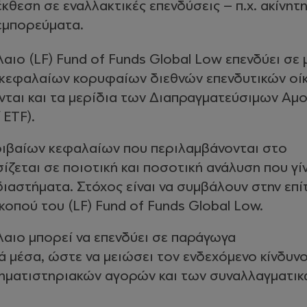
κθεση σε εναλλακτικές επενδύσεις – π.χ. ακίνητ
εμπορεύματα.
αιο (LF) Fund of Funds Global Low επενδύει σε 
κεφαλαίων κορυφαίων διεθνών επενδυτικών οίκ
νται και τα μερίδια των Διαπραγματεύσιμων Αμ
 ETF).
οιβαίων κεφαλαίων που περιλαμβάνονται στο
ζεται σε ποιοτική και ποσοτική ανάλυση που γί
διαστήματα. Στόχος είναι να συμβάλουν στην επί
κοπού του (LF) Fund of Funds Global Low.
αιο μπορεί να επενδύει σε παράγωγα
 μέσα, ώστε να μειώσει τον ενδεχόμενο κίνδυν
ηματιστηριακών αγορών και των συναλλαγματι