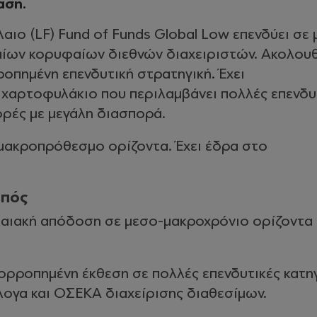
αση.
αιο (LF) Fund of Funds Global Low επενδύει σε 
ίων κορυφαίων διεθνών διαχειριστών. Ακολουθ
οπημένη επενδυτική στρατηγική. Έχει
χαρτοφυλάκιο που περιλαμβάνει πολλές επενδυ
ορές με μεγάλη διασπορά.
-μακροπρόθεσμο ορίζοντα. Έχει έδρα στο
οπός
λαιακή απόδοση σε μεσο-μακροχρόνιο ορίζοντα
σορροπημένη έκθεση σε πολλές επενδυτικές κατη
λογα και ΟΣΕΚΑ διαχείρισης διαθεσίμων.