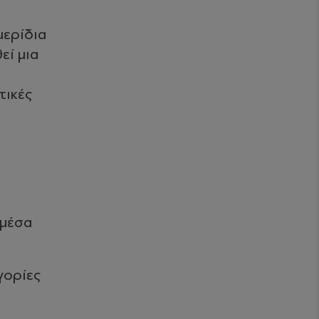
μερίδια
εί μια
τικές
 μέσα
γορίες