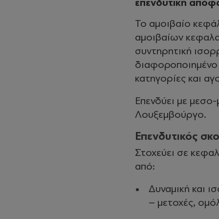
επενδυτική απόφ
Το αμοιβαίο κεφάλ
αμοιβαίων κεφαλα
συντηρητική ισορρ
διαφοροποιημένο 
κατηγορίες και αγ
Επενδύει με μεσο
Λουξεμβούργο.
Επενδυτικός σκ
Στοχεύει σε κεφα
από:
Δυναμική και ι
– μετοχές, ομό