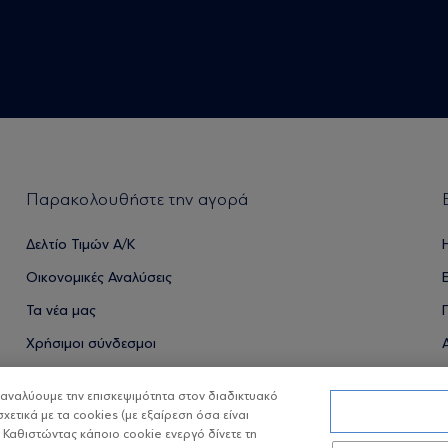
Παρακολουθήστε την αγορά
Δελτίο Τιμών Α/Κ
Οικονομικές Αναλύσεις
Τα νέα μας
Χρήσιμοι σύνδεσμοι
α αναλύουμε την επισκεψιμότητα στον διαδικτυακό
σχετικά με τα cookies (με εξαίρεση όσα είναι
ΟΙ ΟΣΕΚΑ ΔΕΝ ΕΧΟΥΝ ΕΓΓΥΗΜΕΝΗ ΑΠΟΔΟΣΗ ΚΑΙ ΟΙ ΠΡΟΗΓ
 Καθιστώντας κάποιο cookie ενεργό δίνετε τη