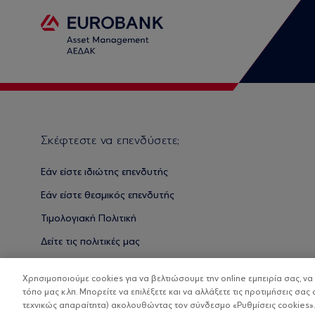
Σκέφτεστε να επενδύσετε;
Εάν είστε ιδιώτης επενδυτής
Εάν είστε θεσμικός επενδυτής
Τιμολογιακή Πολιτική
Δείτε τις πολιτικές μας
Βασικές Γνώσεις
Χρησιμοποιούμε cookies για να βελτιώσουμε την online εμπειρία σας, ν
τόπο μας κ.λπ. Μπορείτε να επιλέξετε και να αλλάξετε τις προτιμήσεις σας 
τεχνικώς απαραίτητα) ακολουθώντας τον σύνδεσμο «Ρυθμίσεις cookies».