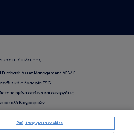
Είμαστε δίπλα σας
H Eurobank Asset Management ΑΕΔΑΚ
Επενδυτική φιλοσοφία ESG
Πιστοποιημένα στελέχη και συνεργάτες
Αποστολή Βιογραφικών
Ρυθμίσεις για τα cookies
ΟΥΜΕΝΕΣ ΑΠΟΔΟΣΕΙΣ ΔΕΝ ΔΙΑΣΦΑΛΙΖΟΥΝ ΤΙΣ ΜΕΛΛΟΝΤΙΚΕΣ