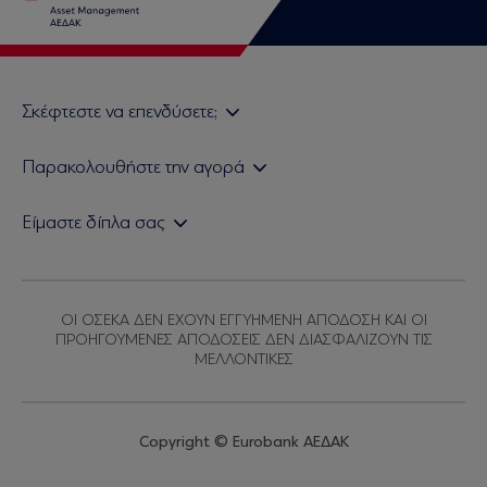
Σκέφτεστε να επενδύσετε;
Εάν είστε ιδιώτης επενδυτής
Παρακολουθήστε την αγορά
Εάν είστε θεσμικός επενδυτής
Δελτίο Τιμών Α/Κ
Είμαστε δίπλα σας
Τιμολογιακή Πολιτική
Οικονομικές Αναλύσεις
Δείτε τις πολιτικές μας
H Eurobank Asset Management ΑΕΔΑΚ
Τα νέα μας
Βασικές Γνώσεις
Επενδυτική φιλοσοφία ESG
Χρήσιμοι σύνδεσμοι
ΟΙ ΟΣΕΚΑ ΔΕΝ ΕΧΟΥΝ ΕΓΓΥΗΜΕΝΗ ΑΠΟΔΟΣΗ ΚΑΙ ΟΙ
Πιστοποιημένα στελέχη και συνεργάτες
ΠΡΟΗΓΟΥΜΕΝΕΣ ΑΠΟΔΟΣΕΙΣ ΔΕΝ ΔΙΑΣΦΑΛΙΖΟΥΝ ΤΙΣ
ΜΕΛΛΟΝΤΙΚΕΣ
Αποστολή Βιογραφικών
Copyright © Eurobank ΑΕΔΑΚ