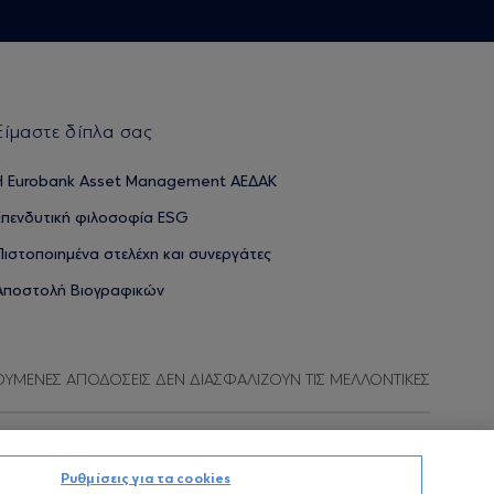
Είμαστε δίπλα σας
H Eurobank Asset Management ΑΕΔΑΚ
Επενδυτική φιλοσοφία ESG
Πιστοποιημένα στελέχη και συνεργάτες
Αποστολή Βιογραφικών
ΟΥΜΕΝΕΣ ΑΠΟΔΟΣΕΙΣ ΔΕΝ ΔΙΑΣΦΑΛΙΖΟΥΝ ΤΙΣ ΜΕΛΛΟΝΤΙΚΕΣ
Προσωπικών Δεδομένων
Όροι χρήσης
Πολιτική cookies
Ρυθμίσεις για τα cookies