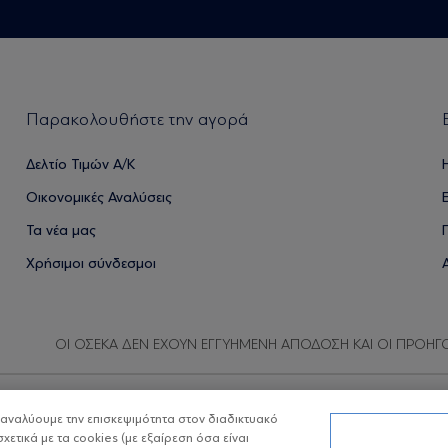
Παρακολουθήστε την αγορά
Δελτίο Τιμών Α/Κ
Οικονομικές Αναλύσεις
Τα νέα μας
Χρήσιμοι σύνδεσμοι
ΟΙ ΟΣΕΚΑ ΔΕΝ ΕΧΟΥΝ ΕΓΓΥΗΜΕΝΗ ΑΠΟΔΟΣΗ ΚΑΙ ΟΙ ΠΡΟΗΓ
α αναλύουμε την επισκεψιμότητα στον διαδικτυακό
Copyright © Eurobank ΑΕΔΑΚ
Προστασία 
σχετικά με τα cookies (με εξαίρεση όσα είναι