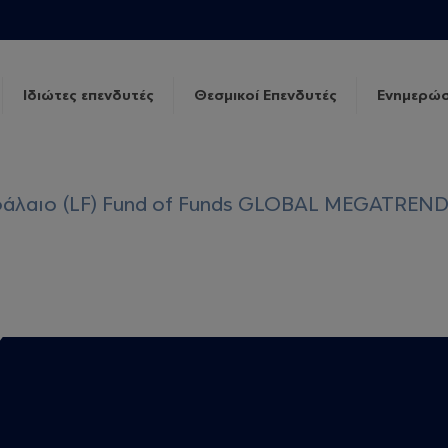
Ιδιώτες επενδυτές
Θεσμικοί Επενδυτές
Ενημερώσ
φάλαιο (LF) Fund of Funds GLOBAL MEGATREN