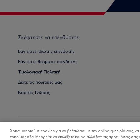
Σκέφτεστε να επενδύσετε;
Εάν είστε ιδιώτης επενδυτής
Εάν είστε θεσμικός επενδυτής
Τιμολογιακή Πολιτική
Δείτε τις πολιτικές μας
Βασικές Γνώσεις
Χρησιμοποιούμε cookies για να βελτιώσουμε την online εμπειρία σας, ν
τόπο μας κ.λπ. Μπορείτε να επιλέξετε και να αλλάξετε τις προτιμήσεις σας 