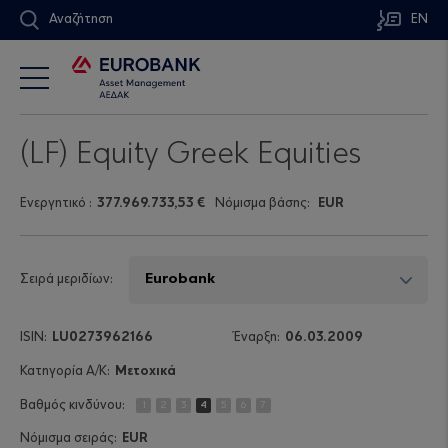
Αναζήτηση
EN
(LF) Equity Greek Equities
Ενεργητικό
:
377.969.733,53 €
Νόμισμα βάσης:
EUR
Σειρά μεριδίων:
LU0273962166
06.03.2009
Μετοχικά
1
2
3
4
5
6
7
EUR