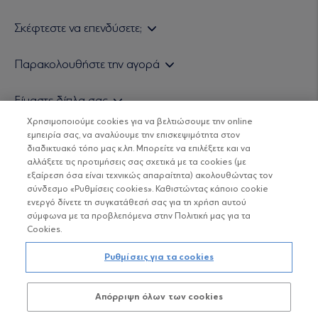
Σκέφτεστε να επενδύσετε;
Εάν είστε ιδιώτης επενδυτής
Παρακολουθήστε την αγορά
Εάν είστε θεσμικός επενδυτής
Δελτίο Τιμών Α/Κ
Είμαστε δίπλα σας
Τιμολογιακή Πολιτική
Οικονομικές Αναλύσεις
Χρησιμοποιούμε cookies για να βελτιώσουμε την online
Δείτε τις πολιτικές μας
H Eurobank Asset Management ΑΕΔΑΚ
εμπειρία σας, να αναλύουμε την επισκεψιμότητα στον
Τα νέα μας
Βασικές Γνώσεις
διαδικτυακό τόπο μας κ.λπ. Μπορείτε να επιλέξετε και να
Επενδυτική φιλοσοφία ESG
Χρήσιμοι σύνδεσμοι
αλλάξετε τις προτιμήσεις σας σχετικά με τα cookies (με
ΟΙ ΟΣΕΚΑ ΔΕΝ ΕΧΟΥΝ ΕΓΓΥΗΜΕΝΗ ΑΠΟΔΟΣΗ ΚΑΙ ΟΙ
Πιστοποιημένα στελέχη και συνεργάτες
εξαίρεση όσα είναι τεχνικώς απαραίτητα) ακολουθώντας τον
ΠΡΟΗΓΟΥΜΕΝΕΣ ΑΠΟΔΟΣΕΙΣ ΔΕΝ ΔΙΑΣΦΑΛΙΖΟΥΝ ΤΙΣ
σύνδεσμο «Ρυθμίσεις cookies». Καθιστώντας κάποιο cookie
ΜΕΛΛΟΝΤΙΚΕΣ
Αποστολή Βιογραφικών
ενεργό δίνετε τη συγκατάθεσή σας για τη χρήση αυτού
σύμφωνα με τα προβλεπόμενα στην Πολιτική μας για τα
Cookies.
Copyright © Eurobank ΑΕΔΑΚ
Ρυθμίσεις για τα cookies
Προστασία Προσωπικών Δεδομένων
Απόρριψη όλων των cookies
Όροι χρήσης