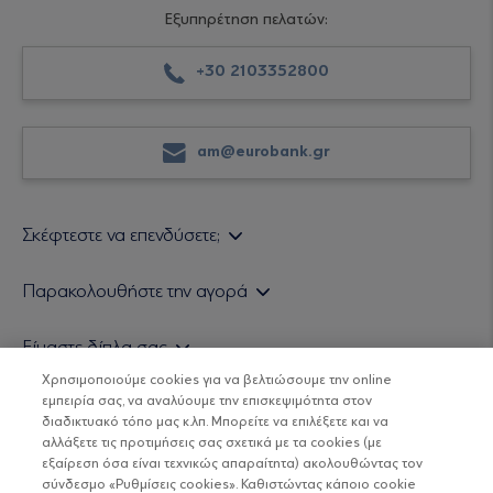
Εξυπηρέτηση πελατών:
+30 2103352800
am@eurobank.gr
Σκέφτεστε να επενδύσετε;
Εάν είστε ιδιώτης επενδυτής
Παρακολουθήστε την αγορά
Εάν είστε θεσμικός επενδυτής
Δελτίο Τιμών Α/Κ
Είμαστε δίπλα σας
Τιμολογιακή Πολιτική
Οικονομικές Αναλύσεις
Χρησιμοποιούμε cookies για να βελτιώσουμε την online
Δείτε τις πολιτικές μας
H Eurobank Asset Management ΑΕΔΑΚ
εμπειρία σας, να αναλύουμε την επισκεψιμότητα στον
Τα νέα μας
Βασικές Γνώσεις
διαδικτυακό τόπο μας κ.λπ. Μπορείτε να επιλέξετε και να
Επενδυτική φιλοσοφία ESG
Χρήσιμοι σύνδεσμοι
αλλάξετε τις προτιμήσεις σας σχετικά με τα cookies (με
ΟΙ ΟΣΕΚΑ ΔΕΝ ΕΧΟΥΝ ΕΓΓΥΗΜΕΝΗ ΑΠΟΔΟΣΗ ΚΑΙ ΟΙ
Πιστοποιημένα στελέχη και συνεργάτες
εξαίρεση όσα είναι τεχνικώς απαραίτητα) ακολουθώντας τον
ΠΡΟΗΓΟΥΜΕΝΕΣ ΑΠΟΔΟΣΕΙΣ ΔΕΝ ΔΙΑΣΦΑΛΙΖΟΥΝ ΤΙΣ
σύνδεσμο «Ρυθμίσεις cookies». Καθιστώντας κάποιο cookie
ΜΕΛΛΟΝΤΙΚΕΣ