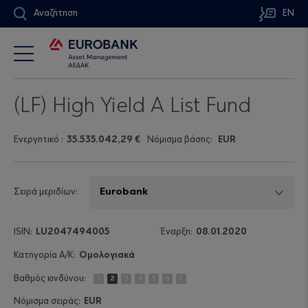
Αναζήτηση
EN
(LF) High Yield A List Fund
Ενεργητικό
:
35.535.042,29 €
Νόμισμα βάσης:
EUR
Σειρά μεριδίων:
LU2047494005
08.01.2020
Ομολογιακά
1
2
3
4
5
6
7
EUR