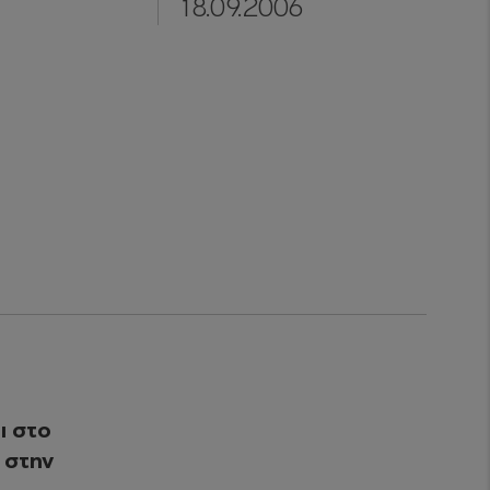
18.09.2006
ι στο
 στην