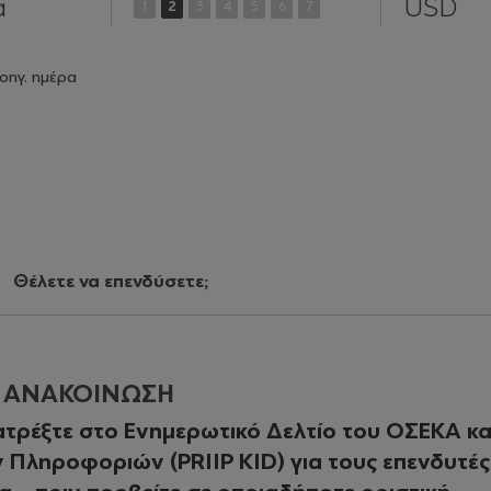
ά
USD
1
2
3
4
5
6
7
οηγ. ημέρα
Θέλετε να επενδύσετε;
Η ΑΝΑΚΟΙΝΩΣΗ
τρέξτε στο Ενημερωτικό Δελτίο του ΟΣΕΚΑ κα
Πληροφοριών (PRIIP KID) για τους επενδυτές