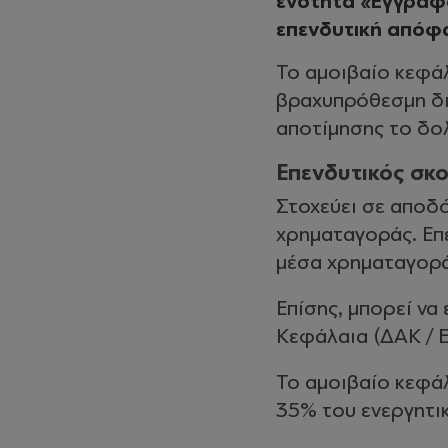
ενότητα «Έγγραφα
επενδυτική απόφ
Το αμοιβαίο κεφάλ
βραχυπρόθεσμη δι
αποτίμησης το δο
Επενδυτικός σκ
Στοχεύει σε αποδό
χρηματαγοράς. Επε
μέσα χρηματαγορ
Επίσης, μπορεί να
Κεφάλαια (ΔΑΚ / E
Το αμοιβαίο κεφάλ
35% του ενεργητι