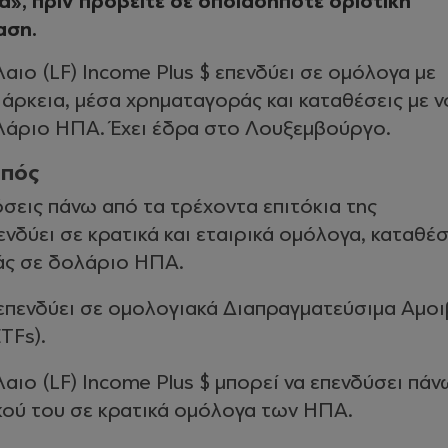
», πριν προβείτε σε οποιαδήποτε οριστική
αση.
αιο (LF) Income Plus $ επενδύει σε ομόλογα με
άρκεια, μέσα χρηματαγοράς και καταθέσεις με 
λάριο ΗΠΑ. Έχει έδρα στο Λουξεμβούργο.
οπός
σεις πάνω από τα τρέχοντα επιτόκια της
νδύει σε κρατικά και εταιρικά ομόλογα, καταθέσ
άς σε δολάριο ΗΠΑ.
 επενδύει σε ομολογιακά Διαπραγματεύσιμα Αμοι
TFs).
αιο (LF) Income Plus $ μπορεί να επενδύσει πά
κού του σε κρατικά ομόλογα των ΗΠΑ.