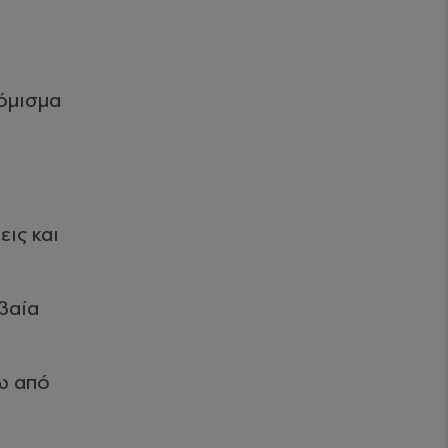
νόμισμα
εις και
βαία
νω από