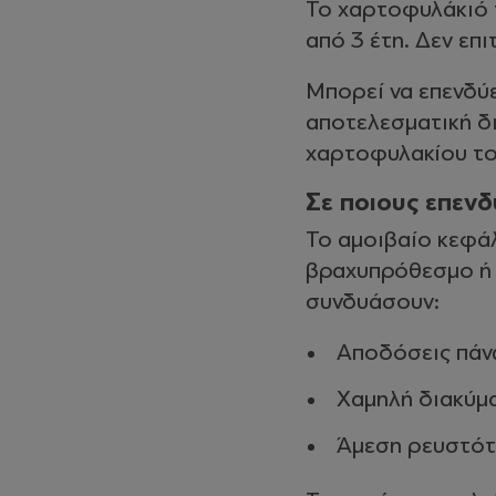
Το χαρτοφυλάκιό 
από 3 έτη. Δεν επι
Μπορεί να επενδύε
αποτελεσματική δι
χαρτοφυλακίου το
Σε ποιους επενδ
Το αμοιβαίο κεφάλ
βραχυπρόθεσμο ή 
συνδυάσουν:
Αποδόσεις πάν
Χαμηλή διακύμ
Άμεση ρευστότ