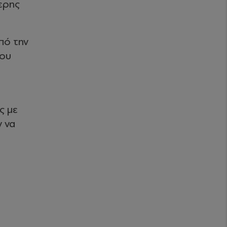
ερης
πό την
του
ς με
 να