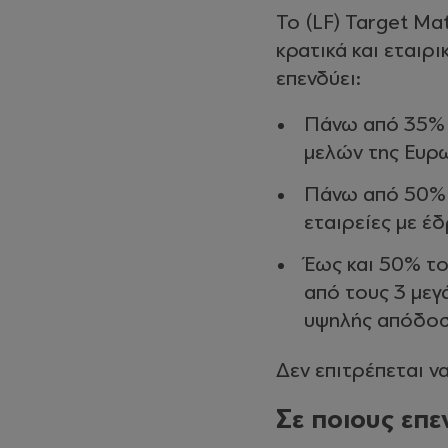
Το (LF) Target Ma
κρατικά και εταιρ
επενδύει:
Πάνω από 35% 
μελών της Ευρ
Πάνω από 50% 
εταιρείες με έ
Έως και 50% το
από τους 3 μεγ
υψηλής απόδοσ
Δεν επιτρέπεται να
Σε ποιους επε