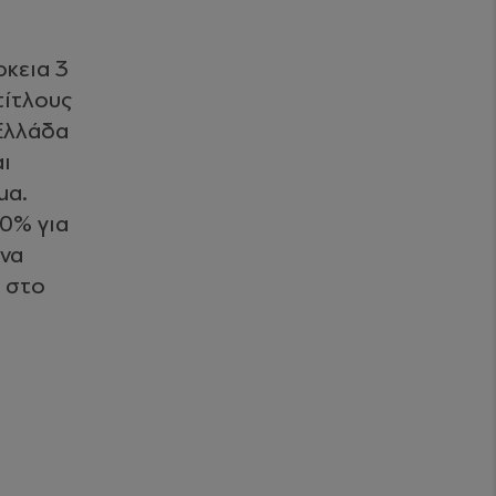
ρκεια 3
τίτλους
 Ελλάδα
αι
μα.
20% για
 να
α στο