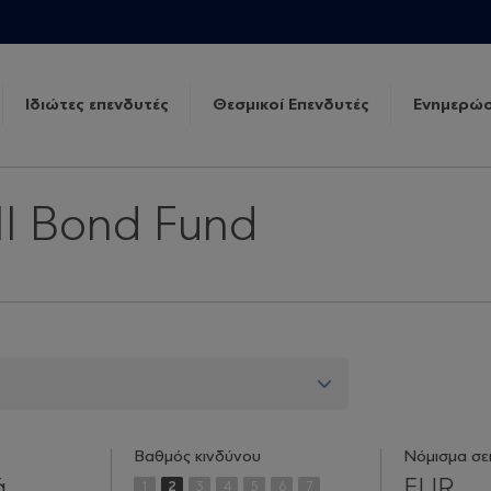
Ιδιώτες επενδυτές
Θεσμικοί Επενδυτές
Ενημερώσ
VII Bond Fund
Βαθμός κινδύνου
Νόμισμα σε
ά
EUR
1
2
3
4
5
6
7