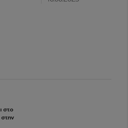
ι στο
 στην