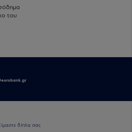
ισόδημα
χο του
eurobank.gr
Είμαστε δίπλα σας