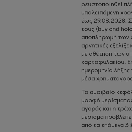
ρευστοποιηθεί πλ
υπολειπόμενη χρον
έως 29.08.2028. Σ
τους (buy and hol
αποπληρωμή των ο
αρνητικές εξελίξε
με αθέτηση των 
χαρτοφυλακίου. Επ
ημερομηνία λήξης
μέσα χρηματαγορά
Το αμοιβαίο κεφάλ
μορφή μερίσματος
αγοράς και η τρέχ
μέρισμα προβλέπετ
από τα επόμενα 3 