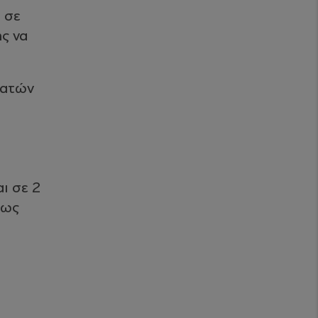
 σε
ς να
ρατών
ι σε 2
 ως