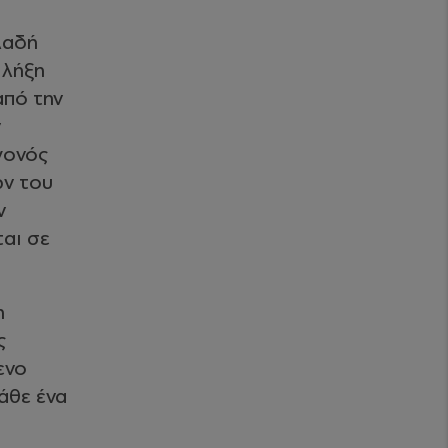
λαδή
 λήξη
από την
ν
γονός
ν του
ν
αι σε
η
ς
ενο
άθε ένα