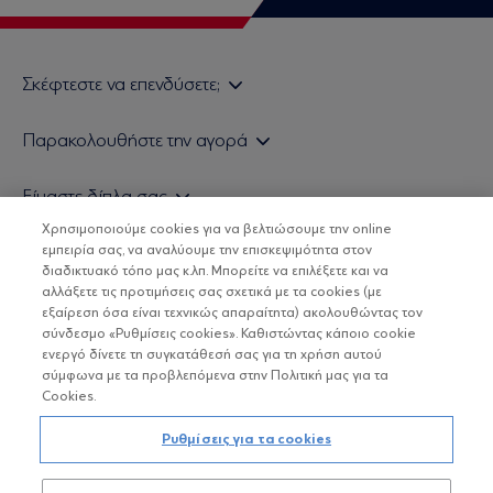
Σκέφτεστε να επενδύσετε;
Εάν είστε ιδιώτης επενδυτής
Παρακολουθήστε την αγορά
Εάν είστε θεσμικός επενδυτής
Δελτίο Τιμών Α/Κ
Είμαστε δίπλα σας
Τιμολογιακή Πολιτική
Οικονομικές Αναλύσεις
Χρησιμοποιούμε cookies για να βελτιώσουμε την online
Δείτε τις πολιτικές μας
H Eurobank Asset Management ΑΕΔΑΚ
εμπειρία σας, να αναλύουμε την επισκεψιμότητα στον
Τα νέα μας
Βασικές Γνώσεις
διαδικτυακό τόπο μας κ.λπ. Μπορείτε να επιλέξετε και να
Επενδυτική φιλοσοφία ESG
Χρήσιμοι σύνδεσμοι
αλλάξετε τις προτιμήσεις σας σχετικά με τα cookies (με
ΟΙ ΟΣΕΚΑ ΔΕΝ ΕΧΟΥΝ ΕΓΓΥΗΜΕΝΗ ΑΠΟΔΟΣΗ ΚΑΙ ΟΙ
Πιστοποιημένα στελέχη και συνεργάτες
εξαίρεση όσα είναι τεχνικώς απαραίτητα) ακολουθώντας τον
ΠΡΟΗΓΟΥΜΕΝΕΣ ΑΠΟΔΟΣΕΙΣ ΔΕΝ ΔΙΑΣΦΑΛΙΖΟΥΝ ΤΙΣ
σύνδεσμο «Ρυθμίσεις cookies». Καθιστώντας κάποιο cookie
ΜΕΛΛΟΝΤΙΚΕΣ
Αποστολή Βιογραφικών
ενεργό δίνετε τη συγκατάθεσή σας για τη χρήση αυτού
σύμφωνα με τα προβλεπόμενα στην Πολιτική μας για τα
Cookies.
Copyright © Eurobank ΑΕΔΑΚ
Ρυθμίσεις για τα cookies
Προστασία Προσωπικών Δεδομένων