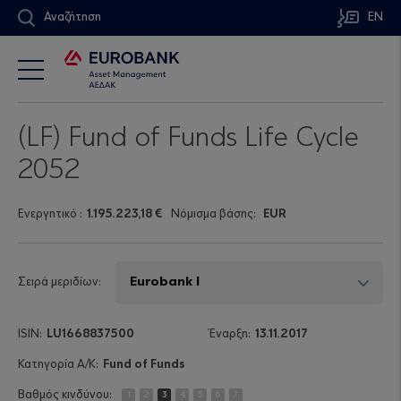
Αναζήτηση
EN
(LF) Fund of Funds Life Cycle
2052
Ενεργητικό
:
1.195.223,18 €
Νόμισμα βάσης:
EUR
Σειρά μεριδίων:
LU1668837500
13.11.2017
Fund of Funds
1
2
3
4
5
6
7