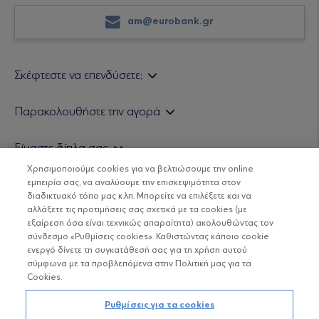
am@eurobank.gr
Σκέφτεστε να επενδύσετε;
Εάν είστε ιδιώτης επενδυτής
Παρακολουθήστε την αγορά
Εάν είστε θεσμικός επενδυτής
Δελτίο Τιμών Α/Κ
Είμαστε δίπλα σας
Τιμολογιακή Πολιτική
Οικονομικές Αναλύσεις
Χρησιμοποιούμε cookies για να βελτιώσουμε την online
Δείτε τις πολιτικές μας
H Eurobank Asset Management ΑΕΔΑΚ
εμπειρία σας, να αναλύουμε την επισκεψιμότητα στον
Τα νέα μας
Βασικές Γνώσεις
διαδικτυακό τόπο μας κ.λπ. Μπορείτε να επιλέξετε και να
Επενδυτική φιλοσοφία ESG
Χρήσιμοι σύνδεσμοι
αλλάξετε τις προτιμήσεις σας σχετικά με τα cookies (με
ΟΙ ΟΣΕΚΑ ΔΕΝ ΕΧΟΥΝ ΕΓΓΥΗΜΕΝΗ ΑΠΟΔΟΣΗ ΚΑΙ ΟΙ
Πιστοποιημένα στελέχη και συνεργάτες
εξαίρεση όσα είναι τεχνικώς απαραίτητα) ακολουθώντας τον
ΠΡΟΗΓΟΥΜΕΝΕΣ ΑΠΟΔΟΣΕΙΣ ΔΕΝ ΔΙΑΣΦΑΛΙΖΟΥΝ ΤΙΣ
σύνδεσμο «Ρυθμίσεις cookies». Καθιστώντας κάποιο cookie
ΜΕΛΛΟΝΤΙΚΕΣ
Αποστολή Βιογραφικών
ενεργό δίνετε τη συγκατάθεσή σας για τη χρήση αυτού
σύμφωνα με τα προβλεπόμενα στην Πολιτική μας για τα
Cookies.
Copyright © Eurobank ΑΕΔΑΚ
Ρυθμίσεις για τα cookies